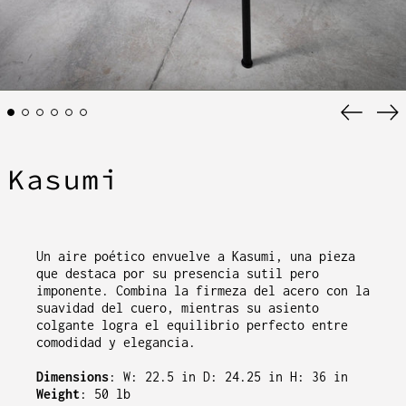
Anterio
Si
diaposi
di
Kasumi
Un aire poético envuelve a Kasumi, una pieza
que destaca por su presencia sutil pero
imponente. Combina la firmeza del acero con la
suavidad del cuero, mientras su asiento
colgante logra el equilibrio perfecto entre
comodidad y elegancia.
Dimensions
: W: 22.5 in D: 24.25 in H: 36 in
Weight
: 50 lb