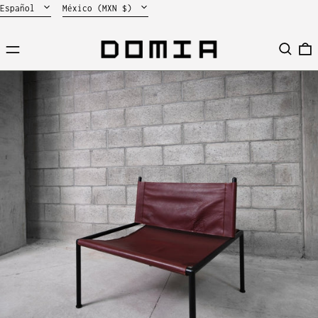
Idioma
País/región
Español
México (MXN $)
Menú
Buscar
0