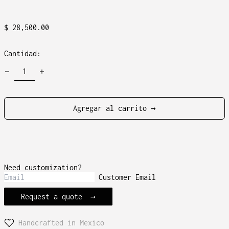
Precio
$ 28,500.00
habitual
Cantidad:
Agregar al carrito →
Need customization?
Customer Email
Request a quote
Handcrafted in Mexico