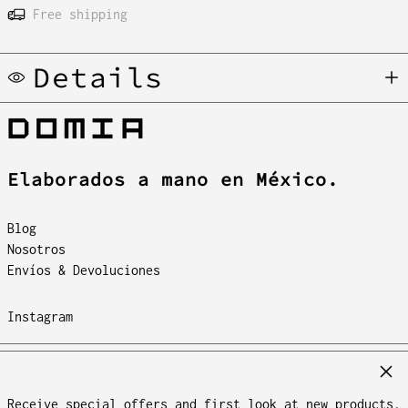
Free shipping
Details
Elaborados a mano en México.
Blog
Nosotros
Envíos & Devoluciones
Instagram
© 2026,
DOMIA
.
Cerr
Tecnología de Shopify
Estados Unidos (MXN
Español
$)
Receive special offers and first look at new products.