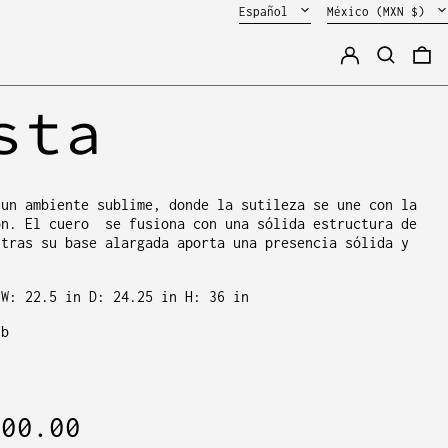
Idioma
País/región
Español
México (MXN $)
Ingresar
Buscar
0 
sta
 un ambiente sublime, donde la sutileza se une con la
ón. El cuero se fusiona con una sólida estructura de
ntras su base alargada aporta una presencia sólida y
 W: 22.5 in D: 24.25 in H: 36 in
lb
000.00