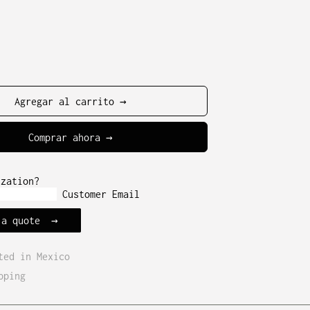
al
Agregar al carrito →
Comprar ahora
ization?
Customer Email
 a quote
ted in Mexico
pping