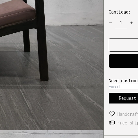
habitu
Cantidad:
Need custom
Request
Handcraf
Free shi