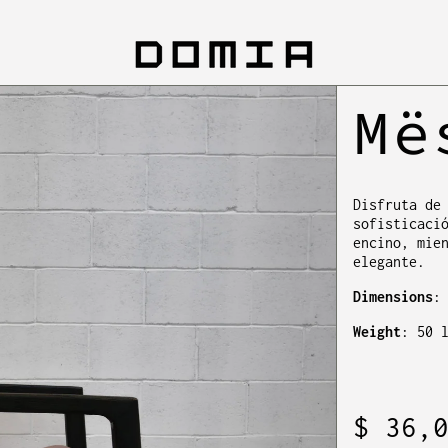
Më
Disfruta de
sofisticaci
encino, mie
elegante.
Dimensions
:
Weight
: 50 
Precio
$ 36,