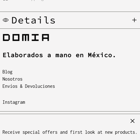
Details
Elaborados a mano en México.
Blog
Nosotros
Envíos & Devoluciones
Instagram
© 2026,
DOMIA
.
Cerr
Tecnología de Shopify
Estados Unidos (MXN
Español
$)
Receive special offers and first look at new products.
Métodos
English
México (MXN $)