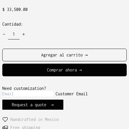
Precio
$ 33,500.00
habitual
Cantidad:
Agregar al carrito →
Comprar ahora
Need customization?
Customer Email
Request a quote
Handcrafted in Mexico
Free shipping