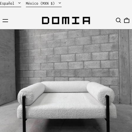
Idioma
País/región
Español
México (MXN $)
Menú
Buscar
0